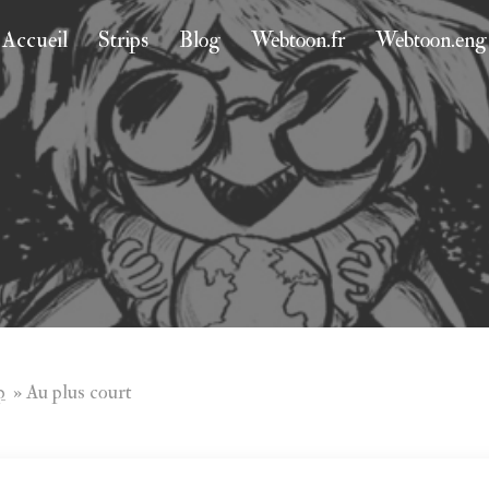
Accueil
Strips
Blog
Webtoon.fr
Webtoon.eng
p
»
Au plus court