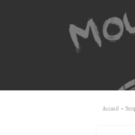
Aller
au
contenu
Accueil
»
Stri