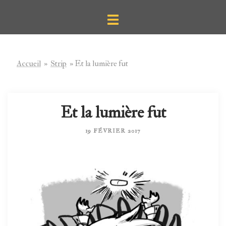
Aller
Ouvrir/fermer
au
le
contenu
menu
Accueil
»
Strip
»
Et la lumière fut
Et la lumière fut
19 FÉVRIER 2017