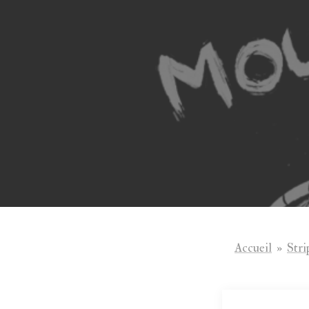
Aller
au
contenu
Accueil
»
Stri