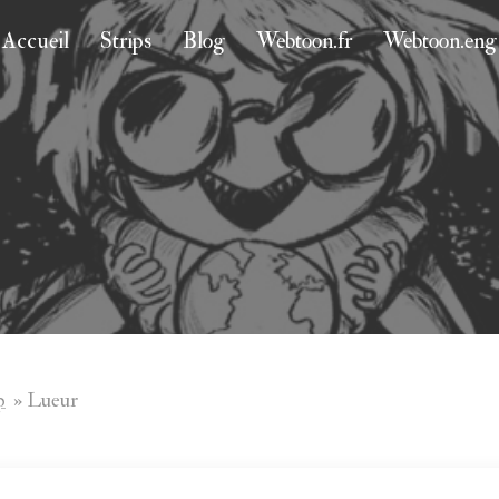
Accueil
Strips
Blog
Webtoon.fr
Webtoon.eng
p
»
Lueur