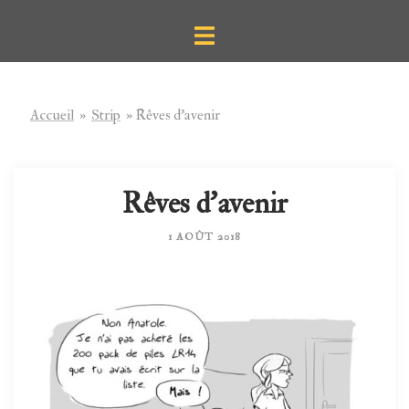
Aller
Ouvrir/fermer
au
le
contenu
menu
Accueil
»
Strip
»
Rêves d’avenir
Rêves d’avenir
1 AOÛT 2018