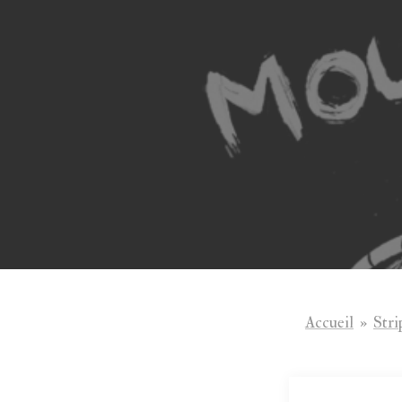
Aller
au
contenu
Accueil
»
Stri