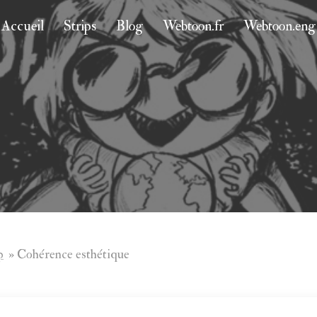
Accueil
Strips
Blog
Webtoon.fr
Webtoon.eng
p
»
Cohérence esthétique