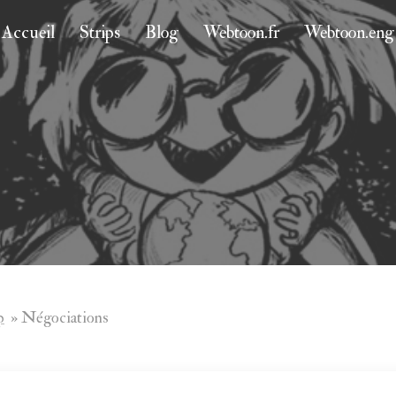
Accueil
Strips
Blog
Webtoon.fr
Webtoon.eng
p
»
Négociations