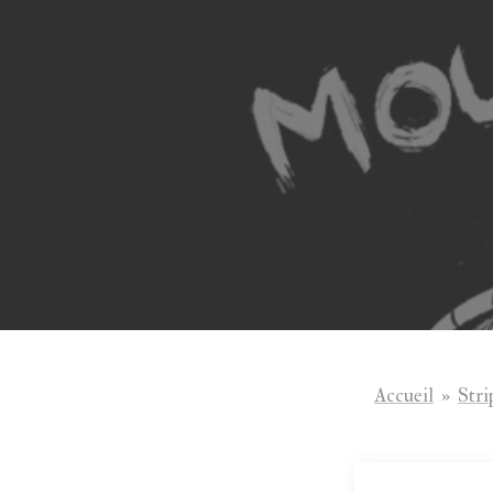
Aller
au
contenu
Accueil
»
Stri